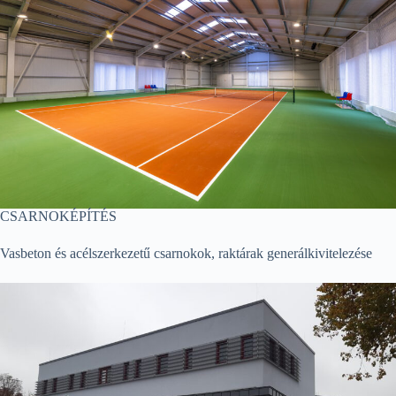
CSARNOKÉPÍTÉS
Vasbeton és acélszerkezetű csarnokok, raktárak generálkivitelezése